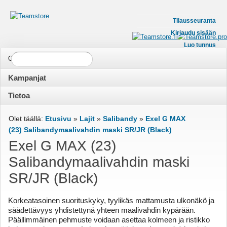
Tilausseuranta
Kirjaudu sisään
Luo tunnus
Ostoskorisi on tyhjä
Kampanjat
Merkit
Poistonurkka
Tietoa
Kassit
Yhteystiedot
Vaatteet
Olet täällä:
Etusivu
»
Lajit
»
Salibandy
»
Exel G MAX
(23) Salibandymaalivahdin maski SR/JR (Black)
Myymälä
Ravinteet
Exel G MAX (23)
Toimitusehdot
Kamppailu
Salibandymaalivahdin maski
Tietosuojaseloste
SR/JR (Black)
Valmennus, tuomarointi ja huolto
Evästekäytäntö
Lajit
Korkeatasoinen suorituskyky, tyylikäs mattamusta ulkonäkö ja
Ota yhteyttä
säädettävyys yhdistettynä yhteen maalivahdin kypärään.
Salibandy
Päällimmäinen pehmuste voidaan asettaa kolmeen ja ristikko