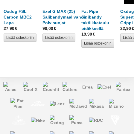
Tennis
Oxdog FSL
Exel G MAX (25)
Fat Pipe
Oxdog
Carbon MBC2
Salibandymaalivahdin
Salibandy
Super
Yleisurheilu
Lapa
Polvisuojat
taktiikkataulu
Grippi
27
,
90
€
99
,
00
€
pidikkeellä
22
,
90
€
Kengät
19
,
90
€
Lisää ostoskoriin
Lisää ostoskoriin
Lisää 
Maalit, korit ja verkot
Lisää ostoskoriin
Voimistelu ja liikunta
Seurakauppa
Armeijan kurssipuvut
Errea