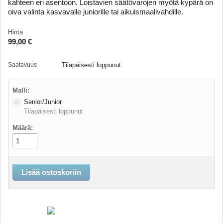
Mailat, lavat ja gripit
kahteen eri asentoon. Loistavien säätövarojen myötä kypärä on
oiva valinta kasvavalle juniorille tai aikuismaalivahdille.
Paidat
Hinta
Panssarit
99,00 €
Housut
Saatavuus
Tilapäisesti loppunut
Hanskat
Polvi - ja kyynärsuojat
Malli:
Senior/Junior
Maskit
Tilapäisesti loppunut
Maskien varaosat
Määrä:
Alasuojat
Kengät
Muut varusteet
Lisää ostoskoriin
Mailalaukut
Salibandy pallot
Salibandy pallopussit