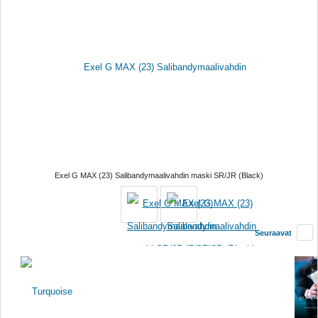
Padel
Jalkapallo
Jääkiekko
Koripallo
Lentopallo
Pesäpallo
Nyrkkeily
Exel G MAX (23) Salibandymaalivahdin maski SR/JR (Black)
Paini
Vapaaottelu
Seuraavat
Voimistelu ja kuntoilu
Sulkapallo
Pöytätennis
Beach Volley